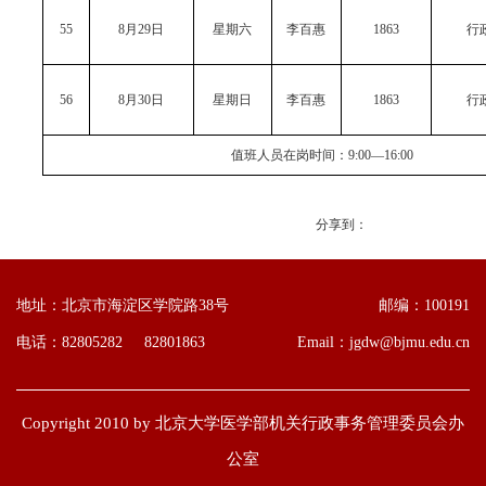
55
8月29日
星期六
李百惠
1863
行
56
8月30日
星期日
李百惠
1863
行
值班人员在岗时间：9:00—16:00
分享到：
地址：北京市海淀区学院路38号
邮编：100191
电话：82805282 82801863
Email：jgdw@bjmu.edu.cn
Copyright 2010 by 北京大学医学部机关行政事务管理委员会办
公室