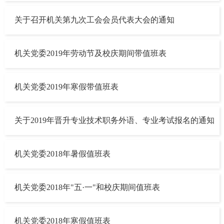
关于召开机关第九次工会会员代表大会的通知
机关党委2019年劳动节及校庆期间带值班表
机关党委2019年寒假带值班表
关于2019年晋升专业技术职务外语、专业考试报名的通知
机关党委2018年暑假值班表
机关党委2018年"五·一"和校庆期间值班表
机关党委2018年寒假值班表